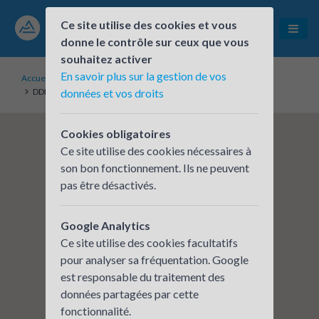
Ce site utilise des cookies et vous
donne le contrôle sur ceux que vous
souhaitez activer
En savoir plus sur la gestion de vos
Accueil
Établissements inscrits
DDEV - Direction du développement
données et vos droits
Cookies obligatoires
Ce site utilise des cookies nécessaires à
son bon fonctionnement. Ils ne peuvent
pas être désactivés.
Google Analytics
Ce site utilise des cookies facultatifs
pour analyser sa fréquentation. Google
est responsable du traitement des
données partagées par cette
fonctionnalité.