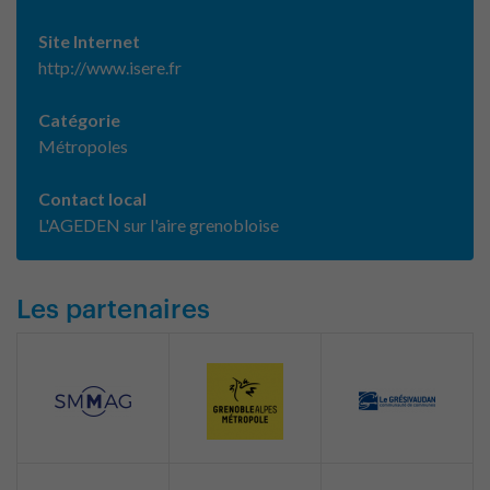
Site Internet
http://www.isere.fr
Catégorie
Métropoles
Contact local
L'AGEDEN sur l'aire grenobloise
Les partenaires