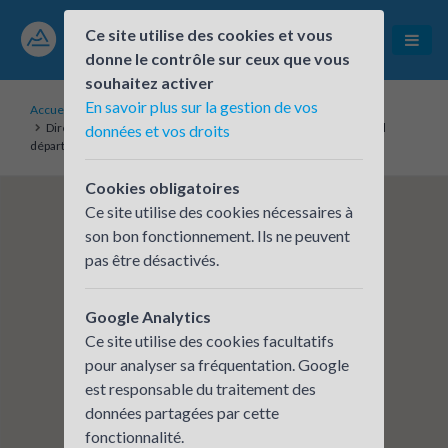
Ce site utilise des cookies et vous
donne le contrôle sur ceux que vous
souhaitez activer
En savoir plus sur la gestion de vos
Accueil
Établissements inscrits
Direction de la Transition et des Solutions Numériques - Conseil
données et vos droits
départemental de l’Ain
Cookies obligatoires
Ce site utilise des cookies nécessaires à
son bon fonctionnement. Ils ne peuvent
pas être désactivés.
Google Analytics
Ce site utilise des cookies facultatifs
pour analyser sa fréquentation. Google
est responsable du traitement des
données partagées par cette
fonctionnalité.