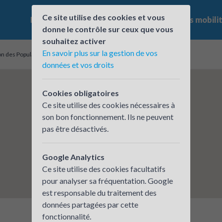
Ce site utilise des cookies et vous
Le challenge
Qui participe ?
Les offres mobili
donne le contrôle sur ceux que vous
souhaitez activer
En savoir plus sur la gestion de vos
n des Populations - 63
données et vos droits
Cookies obligatoires
Ce site utilise des cookies nécessaires à
son bon fonctionnement. Ils ne peuvent
pas être désactivés.
Google Analytics
Ce site utilise des cookies facultatifs
pour analyser sa fréquentation. Google
est responsable du traitement des
données partagées par cette
fonctionnalité.