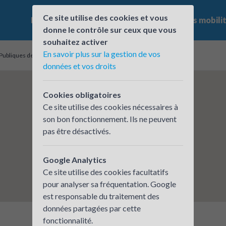
Ce site utilise des cookies et vous
Le challenge
Qui participe ?
Les offres mobili
donne le contrôle sur ceux que vous
souhaitez activer
En savoir plus sur la gestion de vos
bliques de l'Allier
données et vos droits
Cookies obligatoires
Ce site utilise des cookies nécessaires à
son bon fonctionnement. Ils ne peuvent
pas être désactivés.
Google Analytics
Ce site utilise des cookies facultatifs
pour analyser sa fréquentation. Google
est responsable du traitement des
données partagées par cette
fonctionnalité.