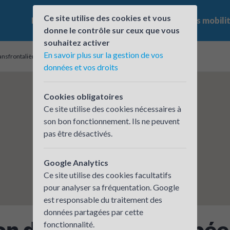
Ce site utilise des cookies et vous
Le challenge
Qui participe ?
Les offres mobili
donne le contrôle sur ceux que vous
souhaitez activer
En savoir plus sur la gestion de vos
ansfrontalières - Conseil départemental de l'Ain
données et vos droits
Cookies obligatoires
Ce site utilise des cookies nécessaires à
son bon fonctionnement. Ils ne peuvent
pas être désactivés.
Google Analytics
Ce site utilise des cookies facultatifs
pour analyser sa fréquentation. Google
est responsable du traitement des
données partagées par cette
on des affaires europé
fonctionnalité.