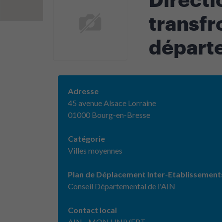
transfr
départe
Adresse
45 avenue Alsace Lorraine
01000 Bourg-en-Bresse
Catégorie
Villes moyennes
Plan de Déplacement Inter-Etablissement
Conseil Départemental de l'AIN
Contact local
AIN - MON UNIVERT