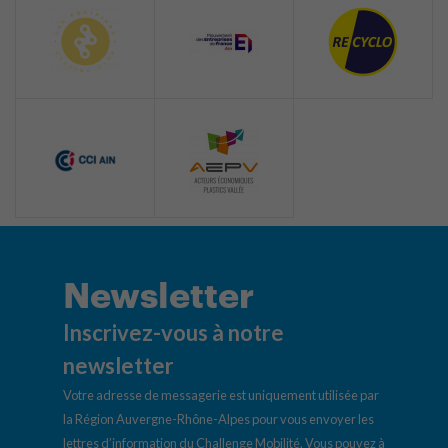
Newsletter
Inscrivez-vous à notre
newsletter
Votre adresse de messagerie est uniquement utilisée par
la Région Auvergne-Rhône-Alpes pour vous envoyer les
lettres d’information du Challenge Mobilité. Vous pouvez à