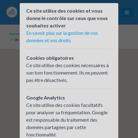
Ce site utilise des cookies et vous
donne le contrôle sur ceux que vous
souhaitez activer
En savoir plus sur la gestion de vos
Accueil
Établissements inscrits
Direction des bâtiments - Conseil départemental de l'Ain
données et vos droits
Cookies obligatoires
Ce site utilise des cookies nécessaires à
son bon fonctionnement. Ils ne peuvent
pas être désactivés.
Google Analytics
Ce site utilise des cookies facultatifs
pour analyser sa fréquentation. Google
est responsable du traitement des
données partagées par cette
fonctionnalité.