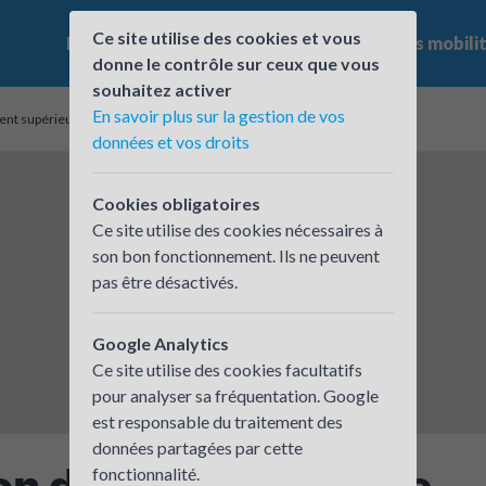
Ce site utilise des cookies et vous
Le challenge
Qui participe ?
Les offres mobili
donne le contrôle sur ceux que vous
souhaitez activer
En savoir plus sur la gestion de vos
ent supérieur – Conseil départemental de l’Ain
données et vos droits
Cookies obligatoires
Ce site utilise des cookies nécessaires à
son bon fonctionnement. Ils ne peuvent
pas être désactivés.
Google Analytics
Ce site utilise des cookies facultatifs
pour analyser sa fréquentation. Google
est responsable du traitement des
données partagées par cette
on des collèges et de
fonctionnalité.