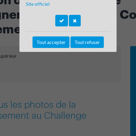
Site officiel
gnement supérieur – Co
mental de l’Ain
Tout accepter
Tout refuser
upérieur
us les photos de la
issement au Challenge