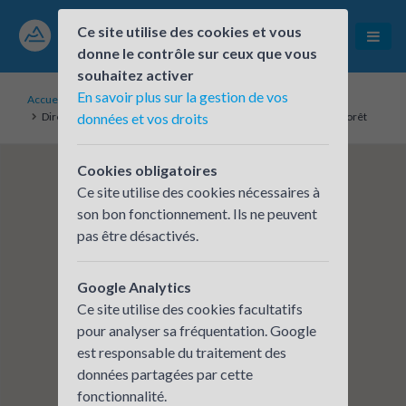
Ce site utilise des cookies et vous
donne le contrôle sur ceux que vous
souhaitez activer
En savoir plus sur la gestion de vos
Accueil
Établissements inscrits
Direction Régionale de l'Alimentation , de l'Agriculture et de la Forêt
données et vos droits
Cookies obligatoires
Ce site utilise des cookies nécessaires à
son bon fonctionnement. Ils ne peuvent
pas être désactivés.
Google Analytics
Ce site utilise des cookies facultatifs
pour analyser sa fréquentation. Google
est responsable du traitement des
données partagées par cette
fonctionnalité.