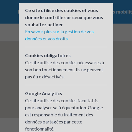
Ce site utilise des cookies et vous
Le challenge
Qui participe ?
Les offres mobili
donne le contrôle sur ceux que vous
souhaitez activer
En savoir plus sur la gestion de vos
données et vos droits
Cookies obligatoires
Ce site utilise des cookies nécessaires à
son bon fonctionnement. Ils ne peuvent
pas être désactivés.
Google Analytics
Ce site utilise des cookies facultatifs
pour analyser sa fréquentation. Google
est responsable du traitement des
données partagées par cette
fonctionnalité.