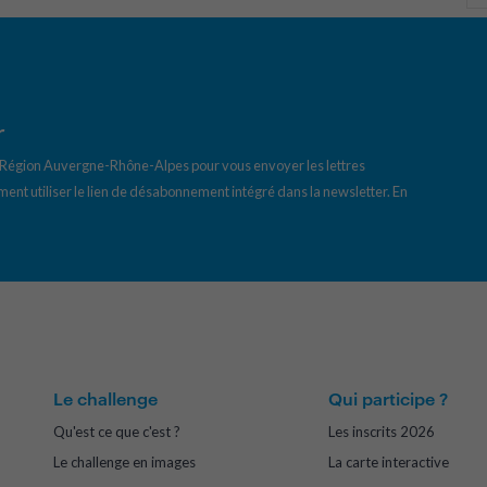
r
a Région Auvergne-Rhône-Alpes pour vous envoyer les lettres
ent utiliser le lien de désabonnement intégré dans la newsletter.
En
Le challenge
Qui participe ?
Qu'est ce que c'est ?
Les inscrits 2026
Le challenge en images
La carte interactive