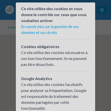
Ce site utilise des cookies et vous
donne le contrôle sur ceux que vous
souhaitez activer
En savoir plus sur la gestion de vos
Accueil
Établissements inscrits
Dromolib
données et vos droits
Cookies obligatoires
Ce site utilise des cookies nécessaires à
son bon fonctionnement. Ils ne peuvent
pas être désactivés.
Google Analytics
Ce site utilise des cookies facultatifs
pour analyser sa fréquentation. Google
est responsable du traitement des
données partagées par cette
fonctionnalité.