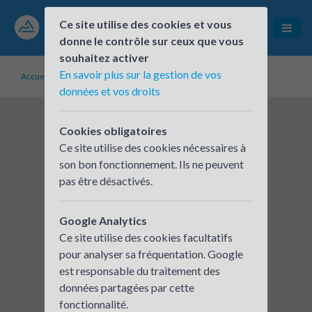
Ce site utilise des cookies et vous
donne le contrôle sur ceux que vous
souhaitez activer
En savoir plus sur la gestion de vos
Accueil
Établissements inscrits
France Travail - DD Rhône
données et vos droits
Cookies obligatoires
Ce site utilise des cookies nécessaires à
son bon fonctionnement. Ils ne peuvent
pas être désactivés.
Google Analytics
Ce site utilise des cookies facultatifs
pour analyser sa fréquentation. Google
est responsable du traitement des
données partagées par cette
fonctionnalité.