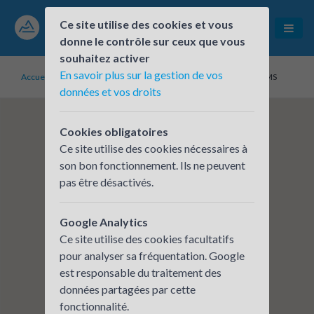
Ce site utilise des cookies et vous
donne le contrôle sur ceux que vous
souhaitez activer
En savoir plus sur la gestion de vos
Accueil
Établissements inscrits
DURA AUTOMOTIVE SYSTEMS
données et vos droits
Cookies obligatoires
Ce site utilise des cookies nécessaires à
son bon fonctionnement. Ils ne peuvent
pas être désactivés.
Google Analytics
Ce site utilise des cookies facultatifs
pour analyser sa fréquentation. Google
est responsable du traitement des
données partagées par cette
fonctionnalité.