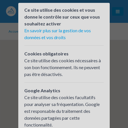
Ce site utilise des cookies et vous
donne le contrôle sur ceux que vous
souhaitez activer
En savoir plus sur la gestion de vos
Accueil
Établissements inscrits
dwatts
données et vos droits
Cookies obligatoires
Ce site utilise des cookies nécessaires à
son bon fonctionnement. Ils ne peuvent
pas être désactivés.
Google Analytics
Ce site utilise des cookies facultatifs
pour analyser sa fréquentation. Google
est responsable du traitement des
données partagées par cette
fonctionnalité.