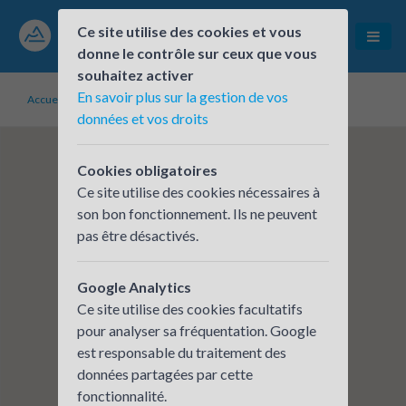
Ce site utilise des cookies et vous
donne le contrôle sur ceux que vous
souhaitez activer
En savoir plus sur la gestion de vos
Accueil
Établissements inscrits
EHPAD Albert MORLOT
données et vos droits
Cookies obligatoires
Ce site utilise des cookies nécessaires à
son bon fonctionnement. Ils ne peuvent
pas être désactivés.
Google Analytics
Ce site utilise des cookies facultatifs
pour analyser sa fréquentation. Google
est responsable du traitement des
données partagées par cette
fonctionnalité.