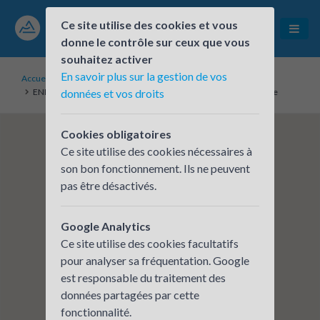
Ce site utilise des cookies et vous
donne le contrôle sur ceux que vous
souhaitez activer
En savoir plus sur la gestion de vos
Accueil
Établissements inscrits
ENEDIS - Direction Régionale Alpes - site de Bourg-Saint-Maurice
données et vos droits
Cookies obligatoires
Ce site utilise des cookies nécessaires à
son bon fonctionnement. Ils ne peuvent
pas être désactivés.
Google Analytics
Ce site utilise des cookies facultatifs
pour analyser sa fréquentation. Google
est responsable du traitement des
données partagées par cette
fonctionnalité.