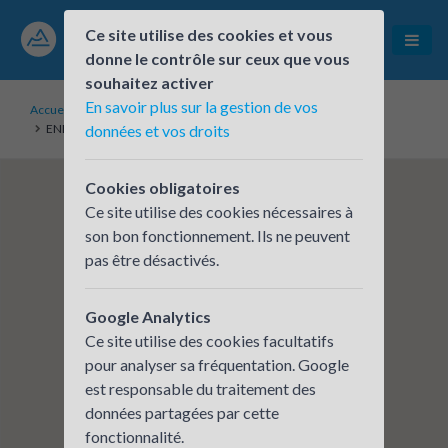
Ce site utilise des cookies et vous
donne le contrôle sur ceux que vous
souhaitez activer
En savoir plus sur la gestion de vos
Accueil
Établissements inscrits
ENEDIS - Direction Régionale Alpes - site de Cluses - Arnaud
données et vos droits
Cookies obligatoires
Ce site utilise des cookies nécessaires à
son bon fonctionnement. Ils ne peuvent
pas être désactivés.
Google Analytics
Ce site utilise des cookies facultatifs
pour analyser sa fréquentation. Google
est responsable du traitement des
données partagées par cette
fonctionnalité.