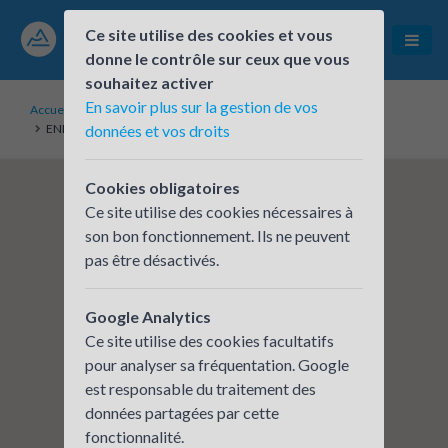
Ce site utilise des cookies et vous
donne le contrôle sur ceux que vous
souhaitez activer
En savoir plus sur la gestion de vos
Accueil
Établissements inscrits
ENEDIS - Direction Régionale Alpes - site de Voiron
données et vos droits
Cookies obligatoires
Ce site utilise des cookies nécessaires à
son bon fonctionnement. Ils ne peuvent
pas être désactivés.
Google Analytics
Ce site utilise des cookies facultatifs
pour analyser sa fréquentation. Google
est responsable du traitement des
données partagées par cette
fonctionnalité.