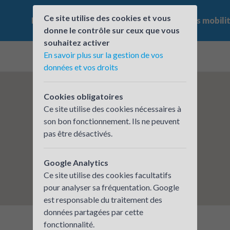
Ce site utilise des cookies et vous
Le challenge
Qui participe ?
Les offres mobili
donne le contrôle sur ceux que vous
souhaitez activer
En savoir plus sur la gestion de vos
données et vos droits
Cookies obligatoires
Ce site utilise des cookies nécessaires à
son bon fonctionnement. Ils ne peuvent
pas être désactivés.
Google Analytics
Ce site utilise des cookies facultatifs
pour analyser sa fréquentation. Google
est responsable du traitement des
données partagées par cette
fonctionnalité.