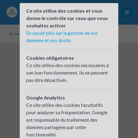
Ce site utilise des cookies et vous
donne le contrôle sur ceux que vous
souhaitez activer
En savoir plus sur la gestion de vos
Accueil
Établissements inscrits
ETAMINE
données et vos droits
Cookies obligatoires
Ce site utilise des cookies nécessaires à
son bon fonctionnement. Ils ne peuvent
pas être désactivés.
Google Analytics
Ce site utilise des cookies facultatifs
pour analyser sa fréquentation. Google
est responsable du traitement des
données partagées par cette
fonctionnalité.