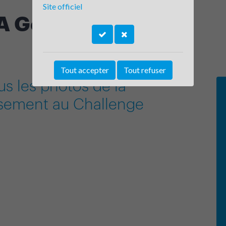
Site officiel
 Géomètre-Expert
Tout accepter
Tout refuser
us les photos de la
issement au Challenge