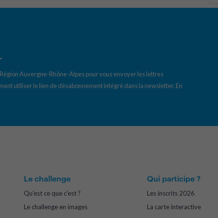
r
a Région Auvergne-Rhône-Alpes pour vous envoyer les lettres
ent utiliser le lien de désabonnement intégré dans la newsletter.
En
Le challenge
Qui participe ?
Qu'est ce que c'est ?
Les inscrits 2026
Le challenge en images
La carte interactive