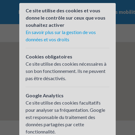
Ce site utilise des cookies et vous
Le challenge
Qui participe ?
Les offres mobili
donne le contrôle sur ceux que vous
souhaitez activer
En savoir plus sur la gestion de vos
données et vos droits
Cookies obligatoires
Ce site utilise des cookies nécessaires à
son bon fonctionnement. Ils ne peuvent
pas être désactivés.
Google Analytics
Ce site utilise des cookies facultatifs
pour analyser sa fréquentation. Google
est responsable du traitement des
données partagées par cette
fonctionnalité.