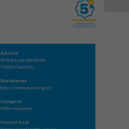
Adresse
68 Rue Louis Berthollet
73000 Chambéry
Site Internet
https://www.eureka-ge.fr/
Catégorie
Villes moyennes
Contact local
Agence Ecomobilité - Savoie