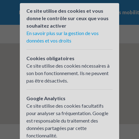
Ce site utilise des cookies et vous
Le challenge
Qui participe ?
Les offres mobili
donne le contrôle sur ceux que vous
souhaitez activer
En savoir plus sur la gestion de vos
données et vos droits
Cookies obligatoires
Ce site utilise des cookies nécessaires à
son bon fonctionnement. Ils ne peuvent
pas être désactivés.
Google Analytics
Ce site utilise des cookies facultatifs
pour analyser sa fréquentation. Google
est responsable du traitement des
données partagées par cette
fonctionnalité.