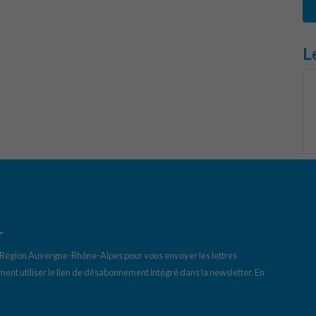
L
r
a Région Auvergne-Rhône-Alpes pour vous envoyer les lettres
ent utiliser le lien de désabonnement intégré dans la newsletter.
En