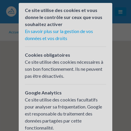
Ce site utilise des cookies et vous
donne le contrôle sur ceux que vous
souhaitez activer
En savoir plus sur la gestion de vos
Accueil
Établissements inscrits
FIABITAT
données et vos droits
Cookies obligatoires
Ce site utilise des cookies nécessaires à
son bon fonctionnement. Ils ne peuvent
pas être désactivés.
Google Analytics
Ce site utilise des cookies facultatifs
pour analyser sa fréquentation. Google
est responsable du traitement des
données partagées par cette
fonctionnalité.