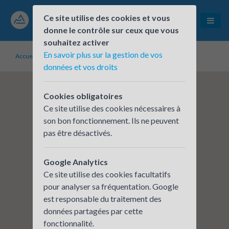
Ce site utilise des cookies et vous
donne le contrôle sur ceux que vous
souhaitez activer
En savoir plus sur la gestion de vos
Accueil
Établissements inscrits
Fondation du Bocage
données et vos droits
Cookies obligatoires
Ce site utilise des cookies nécessaires à
son bon fonctionnement. Ils ne peuvent
pas être désactivés.
Google Analytics
Ce site utilise des cookies facultatifs
pour analyser sa fréquentation. Google
est responsable du traitement des
données partagées par cette
fonctionnalité.