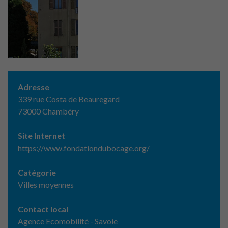
Adresse
339 rue Costa de Beauregard
73000 Chambéry
Site Internet
https://www.fondationdubocage.org/
Catégorie
Villes moyennes
Contact local
Agence Ecomobilité - Savoie