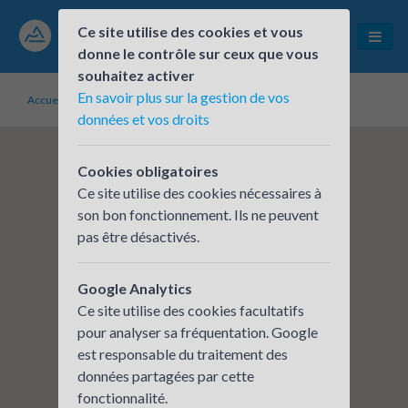
Ce site utilise des cookies et vous
donne le contrôle sur ceux que vous
souhaitez activer
En savoir plus sur la gestion de vos
Accueil
Établissements inscrits
France Travail - Chambéry
données et vos droits
Cookies obligatoires
Ce site utilise des cookies nécessaires à
son bon fonctionnement. Ils ne peuvent
pas être désactivés.
Google Analytics
Ce site utilise des cookies facultatifs
pour analyser sa fréquentation. Google
est responsable du traitement des
données partagées par cette
fonctionnalité.