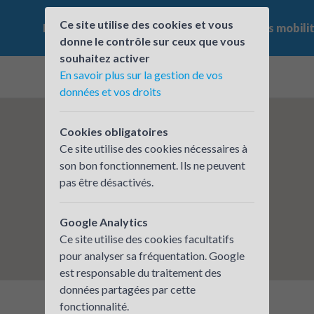
Ce site utilise des cookies et vous
Le challenge
Qui participe ?
Les offres mobili
donne le contrôle sur ceux que vous
souhaitez activer
En savoir plus sur la gestion de vos
données et vos droits
Cookies obligatoires
Ce site utilise des cookies nécessaires à
son bon fonctionnement. Ils ne peuvent
pas être désactivés.
Google Analytics
Ce site utilise des cookies facultatifs
pour analyser sa fréquentation. Google
est responsable du traitement des
données partagées par cette
fonctionnalité.