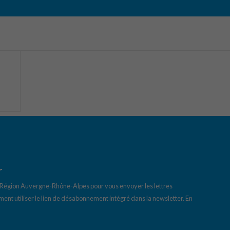
r
a Région Auvergne-Rhône-Alpes pour vous envoyer les lettres
ent utiliser le lien de désabonnement intégré dans la newsletter.
En