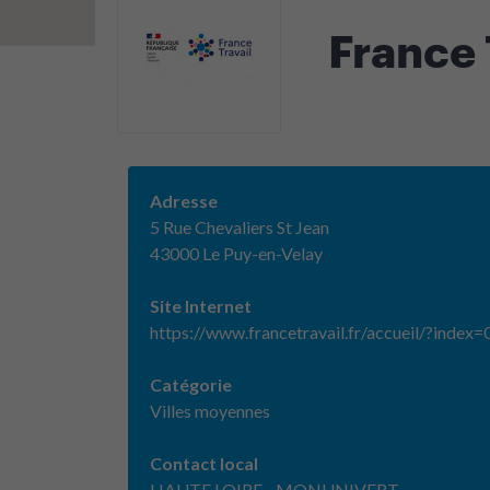
France 
Adresse
5 Rue Chevaliers St Jean
43000 Le Puy-en-Velay
Site Internet
https://www.francetravail.fr/accueil/?index=
Catégorie
Villes moyennes
Contact local
HAUTE LOIRE - MONUNIVERT