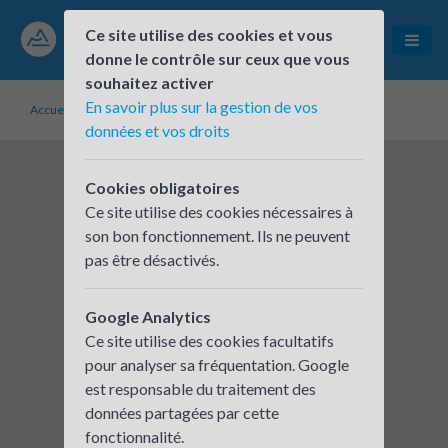
Ce site utilise des cookies et vous
donne le contrôle sur ceux que vous
souhaitez activer
En savoir plus sur la gestion de vos
Accueil
Établissements inscrits
France Travail - Montbrison
données et vos droits
Cookies obligatoires
Ce site utilise des cookies nécessaires à
son bon fonctionnement. Ils ne peuvent
pas être désactivés.
Google Analytics
Ce site utilise des cookies facultatifs
pour analyser sa fréquentation. Google
est responsable du traitement des
données partagées par cette
fonctionnalité.