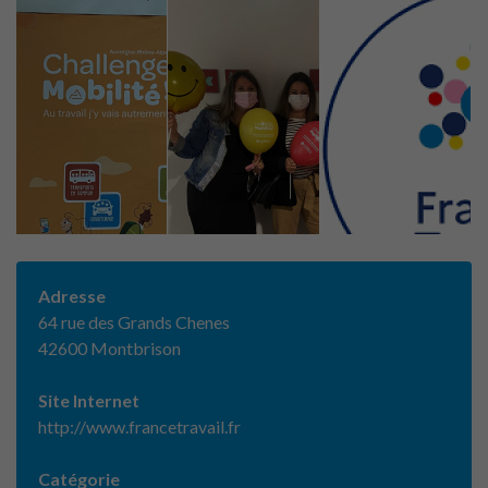
Adresse
64 rue des Grands Chenes
42600 Montbrison
Site Internet
http://www.francetravail.fr
Catégorie