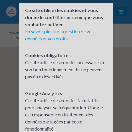
Ce site utilise des cookies et vous
donne le contrôle sur ceux que vous
souhaitez activer
En savoir plus sur la gestion de vos
Accueil
Établissements inscrits
France Travail - Plateforme Est + DD73 + Agence Seynod
données et vos droits
Cookies obligatoires
Ce site utilise des cookies nécessaires à
son bon fonctionnement. Ils ne peuvent
pas être désactivés.
Google Analytics
Ce site utilise des cookies facultatifs
pour analyser sa fréquentation. Google
est responsable du traitement des
données partagées par cette
fonctionnalité.