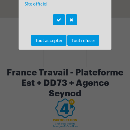
Site officiel
Tout accepter
Tout refuser
France Travail - Plateforme
Est + DD73 + Agence
Seynod