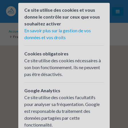
Ce site utilise des cookies et vous
donne le contrôle sur ceux que vous
souhaitez activer
En savoir plus sur la gestion de vos
Accueil
Établissements inscrits
France Travail - Saint Martin d'Hères
données et vos droits
Cookies obligatoires
Ce site utilise des cookies nécessaires à
son bon fonctionnement. Ils ne peuvent
pas être désactivés.
Google Analytics
Ce site utilise des cookies facultatifs
pour analyser sa fréquentation. Google
est responsable du traitement des
données partagées par cette
fonctionnalité.