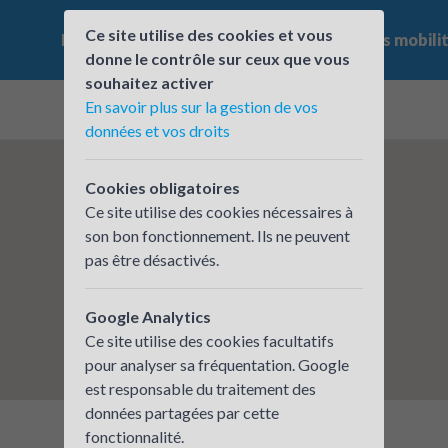
Ce site utilise des cookies et vous
Le challenge
Qui participe ?
Les offres mobili
donne le contrôle sur ceux que vous
souhaitez activer
En savoir plus sur la gestion de vos
données et vos droits
Cookies obligatoires
Ce site utilise des cookies nécessaires à
son bon fonctionnement. Ils ne peuvent
pas être désactivés.
Google Analytics
Ce site utilise des cookies facultatifs
pour analyser sa fréquentation. Google
est responsable du traitement des
données partagées par cette
fonctionnalité.