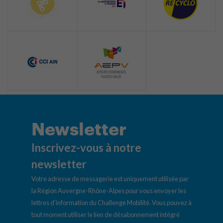
Newsletter
Inscrivez-vous à notre
newsletter
Votre adresse de messagerie est uniquement utilisée par
la Région Auvergne-Rhône-Alpes pour vous envoyer les
lettres d’information du Challenge Mobilité. Vous pouvez à
tout moment utiliser le lien de désabonnement intégré