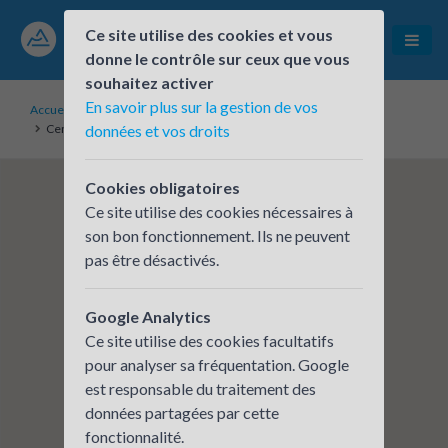
Ce site utilise des cookies et vous
donne le contrôle sur ceux que vous
souhaitez activer
En savoir plus sur la gestion de vos
Accueil
Établissements inscrits
Centre Hospitalier de Bourg-en-Bresse
données et vos droits
Cookies obligatoires
Ce site utilise des cookies nécessaires à
son bon fonctionnement. Ils ne peuvent
pas être désactivés.
Google Analytics
Ce site utilise des cookies facultatifs
pour analyser sa fréquentation. Google
est responsable du traitement des
données partagées par cette
fonctionnalité.