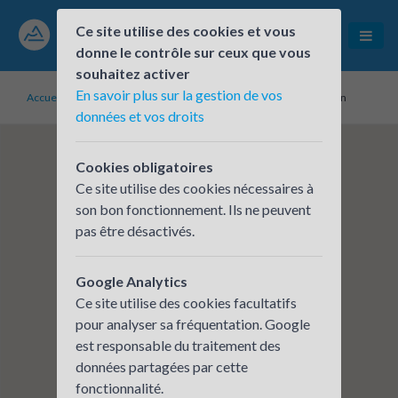
Ce site utilise des cookies et vous
donne le contrôle sur ceux que vous
souhaitez activer
En savoir plus sur la gestion de vos
Accueil
Établissements inscrits
Grand Annecy Agglomération
données et vos droits
Cookies obligatoires
Ce site utilise des cookies nécessaires à
son bon fonctionnement. Ils ne peuvent
pas être désactivés.
Google Analytics
Ce site utilise des cookies facultatifs
pour analyser sa fréquentation. Google
est responsable du traitement des
données partagées par cette
fonctionnalité.