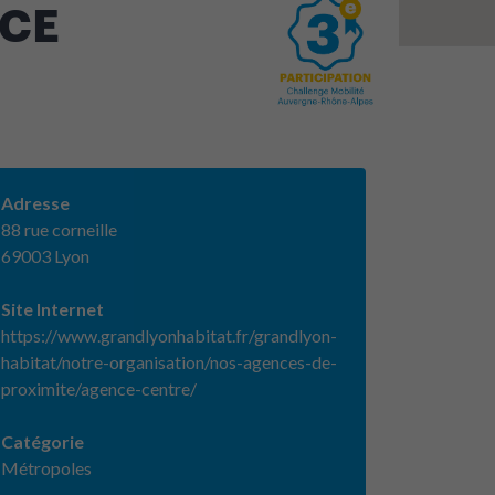
NCE
Adresse
88 rue corneille
69003 Lyon
Site Internet
https://www.grandlyonhabitat.fr/grandlyon-
habitat/notre-organisation/nos-agences-de-
proximite/agence-centre/
Catégorie
Métropoles