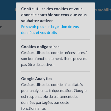
Ce site utilise des cookies et vous
Le challenge
Qui participe ?
Les offres mobili
donne le contrôle sur ceux que vous
souhaitez activer
En savoir plus sur la gestion de vos
RE
données et vos droits
Cookies obligatoires
Ce site utilise des cookies nécessaires à
son bon fonctionnement. Ils ne peuvent
pas être désactivés.
Google Analytics
Ce site utilise des cookies facultatifs
pour analyser sa fréquentation. Google
est responsable du traitement des
données partagées par cette
fonctionnalité.