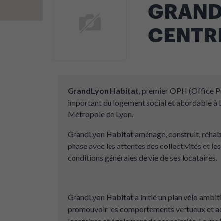
GRAND
CENTR
GrandLyon Habitat
, premier OPH (Office Pu
important du logement social et abordable à L
Métropole de Lyon.
GrandLyon Habitat aménage, construit, réhabil
phase avec les attentes des collectivités et le
conditions générales de vie de ses locataires.
GrandLyon Habitat a initié un plan vélo ambit
promouvoir les comportements vertueux et a
locataires et également de ses salariés. La mo