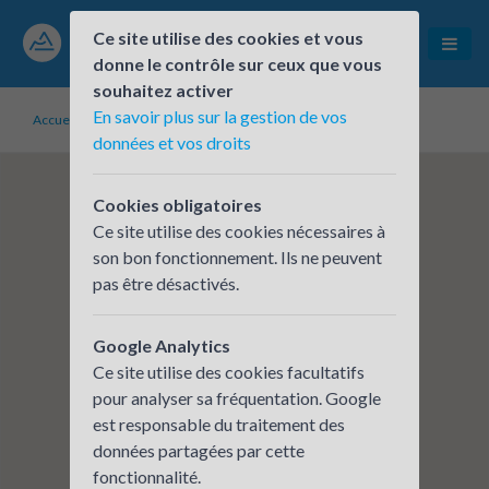
Ce site utilise des cookies et vous
donne le contrôle sur ceux que vous
souhaitez activer
En savoir plus sur la gestion de vos
Accueil
Établissements inscrits
GRETA Ardèche Drôme
données et vos droits
Cookies obligatoires
Ce site utilise des cookies nécessaires à
son bon fonctionnement. Ils ne peuvent
pas être désactivés.
Google Analytics
Ce site utilise des cookies facultatifs
pour analyser sa fréquentation. Google
est responsable du traitement des
données partagées par cette
fonctionnalité.