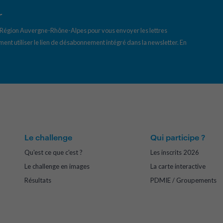
r
a Région Auvergne-Rhône-Alpes pour vous envoyer les lettres
ent utiliser le lien de désabonnement intégré dans la newsletter.
En
Le challenge
Qui participe ?
Qu'est ce que c'est ?
Les inscrits 2026
Le challenge en images
La carte interactive
Résultats
PDMIE / Groupements