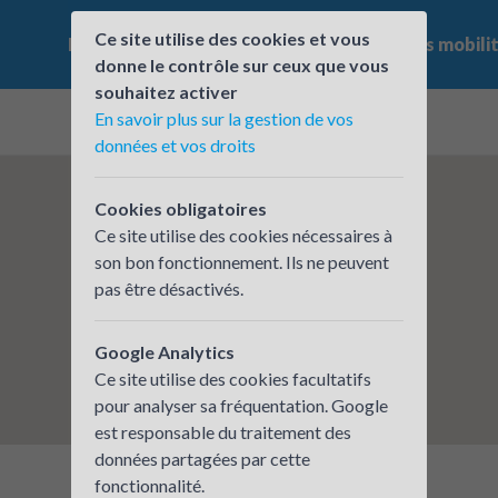
Ce site utilise des cookies et vous
Le challenge
Qui participe ?
Les offres mobili
donne le contrôle sur ceux que vous
souhaitez activer
En savoir plus sur la gestion de vos
données et vos droits
Cookies obligatoires
Ce site utilise des cookies nécessaires à
son bon fonctionnement. Ils ne peuvent
pas être désactivés.
Google Analytics
Ce site utilise des cookies facultatifs
pour analyser sa fréquentation. Google
est responsable du traitement des
données partagées par cette
fonctionnalité.