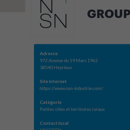
GROUP
Adresse
972 Avenue du 19 Mars 1962
38540 Heyrieux
Site Internet
https://www.nsn-industrie.com/
Catégorie
Petites villes et territoires ruraux
Contact local
L'AGEDEN