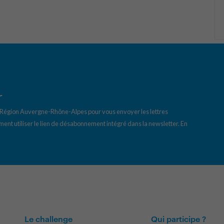
r
a Région Auvergne-Rhône-Alpes pour vous envoyer les lettres
ent utiliser le lien de désabonnement intégré dans la newsletter.
En
Le challenge
Qui participe ?