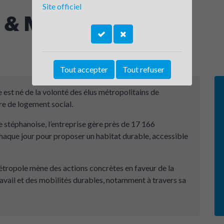
Site officiel
t & Métropole
Tout accepter
Tout refuser
 est né de la volonté des élus métropolitains de
re de logement social.
 stéphanoise, l’entreprise gère près de 17 166
haque jour pour proposer un habitat durable, accessible
ropole mène des actions concrètes en faveur de la
travail et des mobilités durables, notamment à travers sa