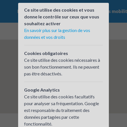
Ce site utilise des cookies et vous
Le challenge
Qui participe ?
Les offres mobili
donne le contrôle sur ceux que vous
souhaitez activer
En savoir plus sur la gestion de vos
données et vos droits
Cookies obligatoires
Ce site utilise des cookies nécessaires à
son bon fonctionnement. Ils ne peuvent
pas être désactivés.
Google Analytics
Ce site utilise des cookies facultatifs
pour analyser sa fréquentation. Google
est responsable du traitement des
données partagées par cette
fonctionnalité.