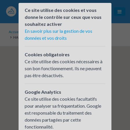
Ce site utilise des cookies et vous
donne le contrôle sur ceux que vous
souhaitez activer
En savoir plus sur la gestion de vos
Accueil
Établissements inscrits
HARMONIE MUTUELLE - Agence ISSOIRE
données et vos droits
Cookies obligatoires
Ce site utilise des cookies nécessaires à
son bon fonctionnement. Ils ne peuvent
pas être désactivés.
Google Analytics
Ce site utilise des cookies facultatifs
pour analyser sa fréquentation. Google
est responsable du traitement des
données partagées par cette
fonctionnalité.