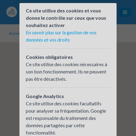
Ce site utilise des cookies et vous
donne le contrôle sur ceux que vous
souhaitez activer
En savoir plus sur la gestion de vos
Accueil
Établissements inscrits
Hévéa Formations
données et vos droits
Cookies obligatoires
Ce site utilise des cookies nécessaires à
son bon fonctionnement. Ils ne peuvent
pas être désactivés.
Google Analytics
Ce site utilise des cookies facultatifs
pour analyser sa fréquentation. Google
est responsable du traitement des
données partagées par cette
fonctionnalité.