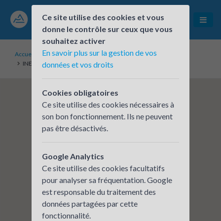
Ce site utilise des cookies et vous
donne le contrôle sur ceux que vous
souhaitez activer
En savoir plus sur la gestion de vos
Accueil
Établissements inscrits
INES PLATEFORME FORMATION & EVALUATION
données et vos droits
Cookies obligatoires
Ce site utilise des cookies nécessaires à
son bon fonctionnement. Ils ne peuvent
pas être désactivés.
Google Analytics
Ce site utilise des cookies facultatifs
pour analyser sa fréquentation. Google
est responsable du traitement des
données partagées par cette
fonctionnalité.