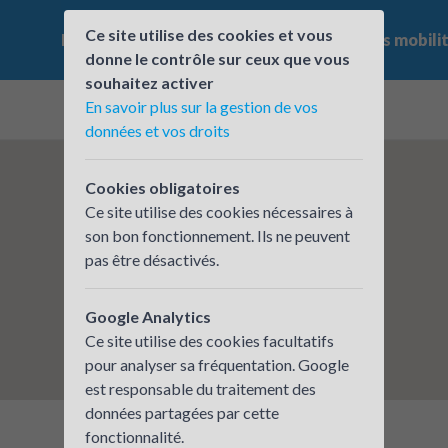
Ce site utilise des cookies et vous
Le challenge
Qui participe ?
Les offres mobili
donne le contrôle sur ceux que vous
souhaitez activer
En savoir plus sur la gestion de vos
données et vos droits
Cookies obligatoires
Ce site utilise des cookies nécessaires à
son bon fonctionnement. Ils ne peuvent
pas être désactivés.
Google Analytics
Ce site utilise des cookies facultatifs
pour analyser sa fréquentation. Google
est responsable du traitement des
données partagées par cette
fonctionnalité.