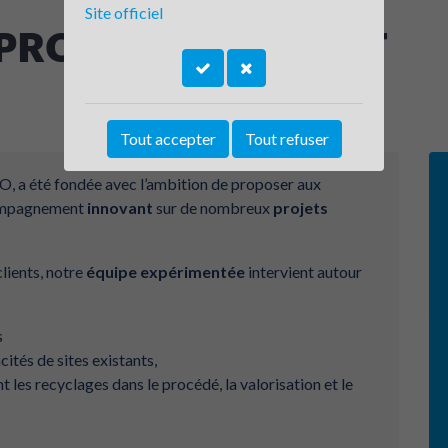
Site officiel
 PROCESS SUPPORT
Tout accepter
Tout refuser
, a été fondée avec l’ambition de proposer aux
ccompagnement
innovant
sur de nombreux
projets
lients, notre
équipe expérimentée
intervient autour
s
ités de sites existants,
t les recyclages dans le procédé, la valorisation et le