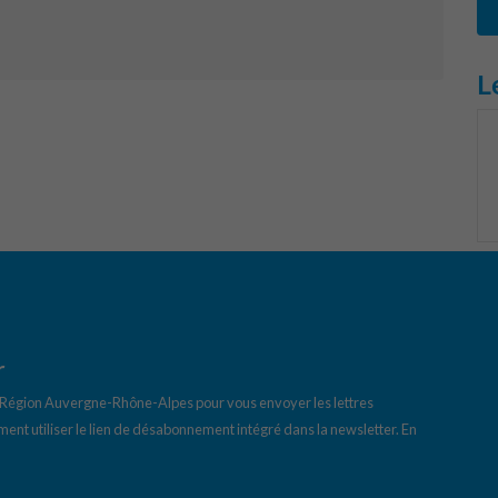
L
r
a Région Auvergne-Rhône-Alpes pour vous envoyer les lettres
ent utiliser le lien de désabonnement intégré dans la newsletter.
En