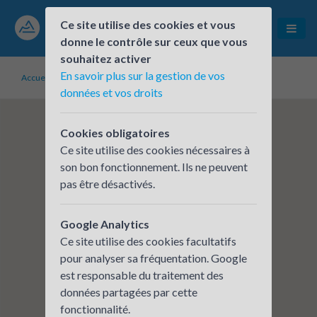
Ce site utilise des cookies et vous
donne le contrôle sur ceux que vous
souhaitez activer
En savoir plus sur la gestion de vos
Accueil
Établissements inscrits
Initiative Bugey
données et vos droits
Cookies obligatoires
Ce site utilise des cookies nécessaires à
son bon fonctionnement. Ils ne peuvent
pas être désactivés.
Google Analytics
Ce site utilise des cookies facultatifs
pour analyser sa fréquentation. Google
est responsable du traitement des
données partagées par cette
fonctionnalité.