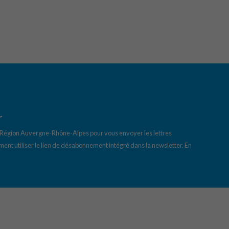
r
a Région Auvergne-Rhône-Alpes pour vous envoyer les lettres
ent utiliser le lien de désabonnement intégré dans la newsletter.
En