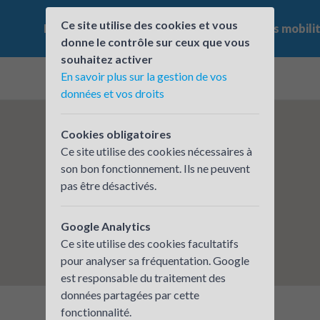
Ce site utilise des cookies et vous
Le challenge
Qui participe ?
Les offres mobili
donne le contrôle sur ceux que vous
souhaitez activer
En savoir plus sur la gestion de vos
données et vos droits
Cookies obligatoires
Ce site utilise des cookies nécessaires à
son bon fonctionnement. Ils ne peuvent
pas être désactivés.
Google Analytics
Ce site utilise des cookies facultatifs
pour analyser sa fréquentation. Google
est responsable du traitement des
données partagées par cette
fonctionnalité.