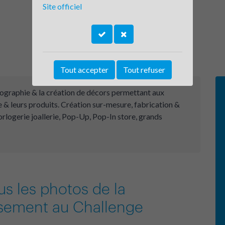
Site officiel
Tout accepter
Tout refuser
nographie & la création de décors permettant aux
 & leurs produits. Création sur-mesure, fabrication &
orlogerie joallerie, Pop-Up, Pop-In store, grands
us les photos de la
issement au Challenge