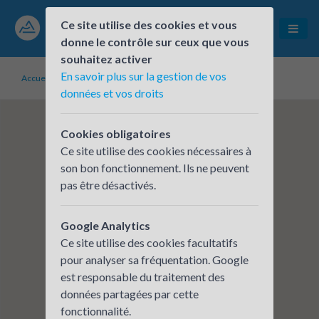
Ce site utilise des cookies et vous
donne le contrôle sur ceux que vous
souhaitez activer
En savoir plus sur la gestion de vos
Accueil
Établissements inscrits
INSERM
données et vos droits
Cookies obligatoires
Ce site utilise des cookies nécessaires à
son bon fonctionnement. Ils ne peuvent
pas être désactivés.
Google Analytics
Ce site utilise des cookies facultatifs
pour analyser sa fréquentation. Google
est responsable du traitement des
données partagées par cette
fonctionnalité.