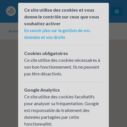
Ce site utilise des cookies et vous
donne le contrôle sur ceux que vous
souhaitez activer
En savoir plus sur la gestion de vos
Accueil
Établissements inscrits
ISRA
données et vos droits
Cookies obligatoires
Ce site utilise des cookies nécessaires à
son bon fonctionnement. Ils ne peuvent
pas être désactivés.
Google Analytics
Ce site utilise des cookies facultatifs
pour analyser sa fréquentation. Google
est responsable du traitement des
données partagées par cette
fonctionnalité.