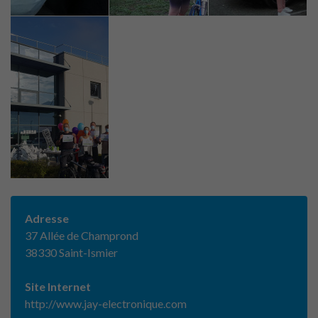
Adresse
37 Allée de Champrond
38330 Saint-Ismier
Site Internet
http://www.jay-electronique.com