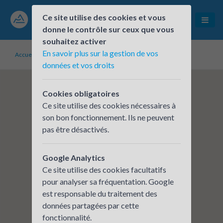
Ce site utilise des cookies et vous
donne le contrôle sur ceux que vous
souhaitez activer
En savoir plus sur la gestion de vos
Accueil
Établissements inscrits
JAY ELECTRONIQUE
données et vos droits
Cookies obligatoires
Ce site utilise des cookies nécessaires à
son bon fonctionnement. Ils ne peuvent
pas être désactivés.
Google Analytics
Ce site utilise des cookies facultatifs
pour analyser sa fréquentation. Google
est responsable du traitement des
données partagées par cette
fonctionnalité.