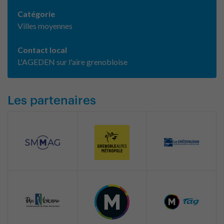
Catégorie
Villes moyennes
Contact local
L'AGEDEN sur l'aire grenobloise
Les partenaires