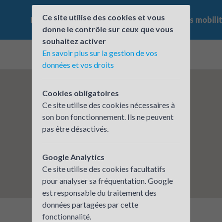
Ce site utilise des cookies et vous
Le challenge
Qui participe ?
Les offres mobili
donne le contrôle sur ceux que vous
souhaitez activer
En savoir plus sur la gestion de vos
données et vos droits
Cookies obligatoires
Ce site utilise des cookies nécessaires à
son bon fonctionnement. Ils ne peuvent
pas être désactivés.
Google Analytics
Ce site utilise des cookies facultatifs
pour analyser sa fréquentation. Google
est responsable du traitement des
données partagées par cette
fonctionnalité.