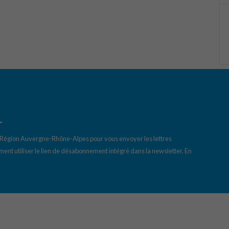
r
a Région Auvergne-Rhône-Alpes pour vous envoyer les lettres
ent utiliser le lien de désabonnement intégré dans la newsletter.
En