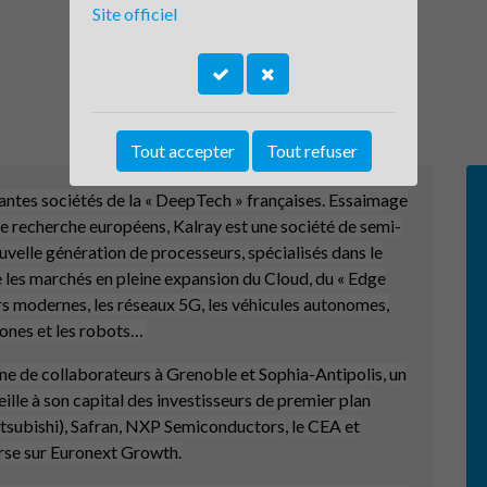
Site officiel
Tout accepter
Tout refuser
antes sociétés de la « DeepTech » françaises. Essaimage
de recherche européens, Kalray est une société de semi-
uvelle génération de processeurs, spécialisés dans le
e les marchés en pleine expansion du Cloud, du « Edge
ers modernes, les réseaux 5G, les véhicules autonomes,
drones et les robots…
ne de collaborateurs à Grenoble et Sophia-Antipolis, un
eille à son capital des investisseurs de premier plan
subishi), Safran, NXP Semiconductors, le CEA et
rse sur Euronext Growth.