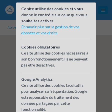
Ce site utilise des cookies et vous
donne le contrôle sur ceux que vous
souhaitez activer
En savoir plus sur la gestion de vos
Accueil
Établissements inscrits
Keolis Autocars Planche
données et vos droits
Cookies obligatoires
Ce site utilise des cookies nécessaires à
son bon fonctionnement. Ils ne peuvent
pas être désactivés.
Google Analytics
Ce site utilise des cookies facultatifs
pour analyser sa fréquentation. Google
est responsable du traitement des
données partagées par cette
fonctionnalité.