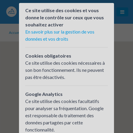
Ce site utilise des cookies et vous
donne le contrôle sur ceux que vous
souhaitez activer
En savoir plus sur la gestion de vos
Accueil
Établissements inscrits
La Sidoine
données et vos droits
Cookies obligatoires
Ce site utilise des cookies nécessaires à
son bon fonctionnement. Ils ne peuvent
pas être désactivés.
Google Analytics
Ce site utilise des cookies facultatifs
pour analyser sa fréquentation. Google
est responsable du traitement des
données partagées par cette
fonctionnalité.