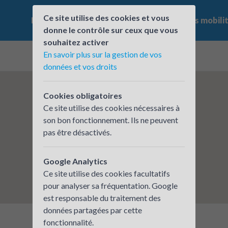
Ce site utilise des cookies et vous
Le challenge
Qui participe ?
Les offres mobili
donne le contrôle sur ceux que vous
souhaitez activer
En savoir plus sur la gestion de vos
données et vos droits
Cookies obligatoires
Ce site utilise des cookies nécessaires à
son bon fonctionnement. Ils ne peuvent
pas être désactivés.
Google Analytics
Ce site utilise des cookies facultatifs
pour analyser sa fréquentation. Google
est responsable du traitement des
données partagées par cette
fonctionnalité.