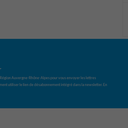
r
a Région Auvergne-Rhône-Alpes pour vous envoyer les lettres
ent utiliser le lien de désabonnement intégré dans la newsletter.
En