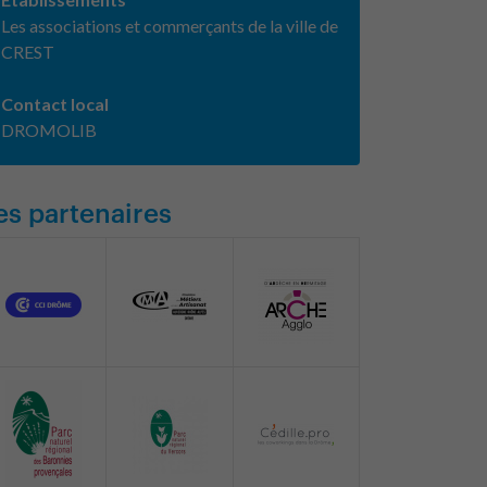
Les associations et commerçants de la ville de
CREST
Contact local
DROMOLIB
es partenaires