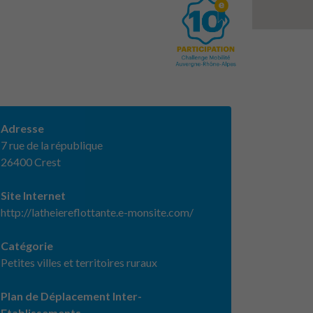
Adresse
7 rue de la république
26400 Crest
Site Internet
http://latheiereflottante.e-monsite.com/
Catégorie
Petites villes et territoires ruraux
Plan de Déplacement Inter-
Etablissements