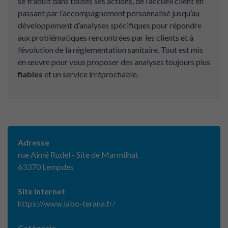
se traduit dans toutes ses actions, de l’accueil client en
passant par l’accompagnement personnalisé jusqu’au
développement d’analyses spécifiques pour répondre
aux problématiques rencontrées par les clients et à
l’évolution de la réglementation sanitaire. Tout est mis
en œuvre pour vous proposer des analyses toujours plus
fiables
et un service irréprochable.
Adresse
rue Aimé Rudel - Site de Marmilhat
63370 Lempdes
Site Internet
https://www.labo-terana.fr/
Catégorie