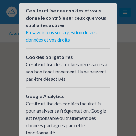
Ce site utilise des cookies et vous
donne le contrôle sur ceux que vous
souhaitez activer
En savoir plus sur la gestion de vos
Accueil
Établissements inscrits
Laboratoires TERANA
données et vos droits
Cookies obligatoires
Ce site utilise des cookies nécessaires à
son bon fonctionnement. Ils ne peuvent
pas être désactivés.
Google Analytics
Ce site utilise des cookies facultatifs
pour analyser sa fréquentation. Google
est responsable du traitement des
données partagées par cette
fonctionnalité.