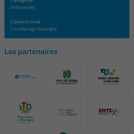
Métropoles
Contact local
Covoiturage Auvergne
Les partenaires