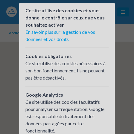
Ce site utilise des cookies et vous
donne le contrôle sur ceux que vous
souhaitez activer
En savoir plus sur la gestion de vos
Accueil
Établissements inscrits
Lagardère
données et vos droits
Cookies obligatoires
Ce site utilise des cookies nécessaires à
son bon fonctionnement. Ils ne peuvent
pas être désactivés.
Google Analytics
Ce site utilise des cookies facultatifs
pour analyser sa fréquentation. Google
est responsable du traitement des
données partagées par cette
fonctionnalité.